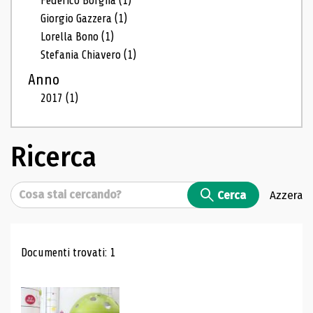
Federico Borgna
(1)
Giorgio Gazzera
(1)
Lorella Bono
(1)
Stefania Chiavero
(1)
Anno
2017
(1)
Ricerca
Cerca
Cerca
Azzera
Risultati di ricerca
Documenti trovati: 1