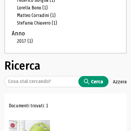
Federico Borgna
(1)
Lorella Bono
(1)
Matteo Corradini
(1)
Stefania Chiavero
(1)
Anno
2017
(1)
Ricerca
Cerca
Cerca
Azzera
Risultati di ricerca
Documenti trovati: 1