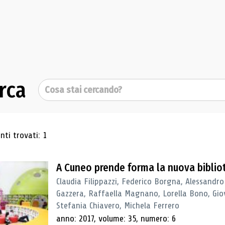
rca
Cerca
ultati di ricerca
ti trovati: 1
A Cuneo prende forma la nuova biblio
Claudia Filippazzi, Federico Borgna, Alessandro
Gazzera, Raffaella Magnano, Lorella Bono, Gio
Stefania Chiavero, Michela Ferrero
anno: 2017, volume: 35, numero: 6