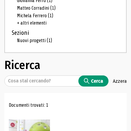
Giovanna Ferro
(1)
Matteo Corradini
(1)
Michela Ferrero
(1)
+ altri elementi
Sezioni
Nuovi progetti
(1)
Ricerca
Cerca
Cerca
Azzera
Risultati di ricerca
Documenti trovati: 1