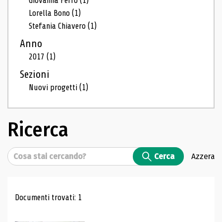
Giovanna Ferro
(1)
Lorella Bono
(1)
Stefania Chiavero
(1)
Anno
2017
(1)
Sezioni
Nuovi progetti
(1)
Ricerca
Cerca
Cerca
Azzera
Risultati di ricerca
Documenti trovati: 1