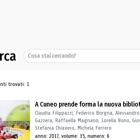
rca
Cerca
ultati di ricerca
ti trovati: 1
A Cuneo prende forma la nuova biblio
Claudia Filippazzi, Federico Borgna, Alessandro
Gazzera, Raffaella Magnano, Lorella Bono, Gio
Stefania Chiavero, Michela Ferrero
anno: 2017, volume: 35, numero: 6