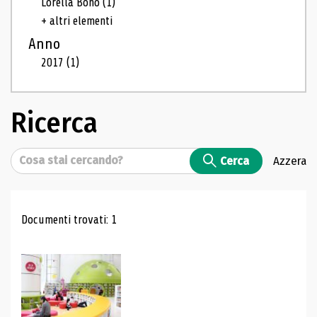
Lorella Bono
(1)
+ altri elementi
Anno
2017
(1)
Ricerca
Cerca
Cerca
Azzera
Risultati di ricerca
Documenti trovati: 1