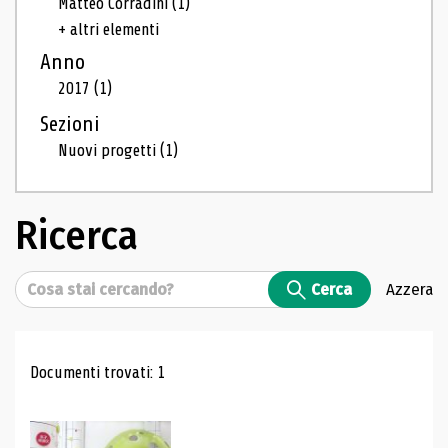
Matteo Corradini
(1)
+ altri elementi
Anno
2017
(1)
Sezioni
Nuovi progetti
(1)
Ricerca
Cerca
Cerca
Azzera
Risultati di ricerca
Documenti trovati: 1