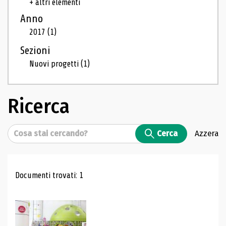
+ altri elementi
Anno
2017
(1)
Sezioni
Nuovi progetti
(1)
Ricerca
Cerca
Cerca
Azzera
Risultati di ricerca
Documenti trovati: 1