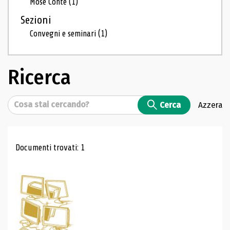
Mosé Conte
(1)
Sezioni
Convegni e seminari
(1)
Ricerca
Cerca
Cerca
Azzera
Risultati di ricerca
Documenti trovati: 1