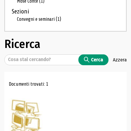
Mosé Conte
(1)
Sezioni
Convegni e seminari
(1)
Ricerca
Cerca
Cerca
Azzera
Risultati di ricerca
Documenti trovati: 1