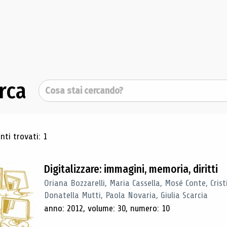
rca
Cerca
ultati di ricerca
ti trovati: 1
Digitalizzare: immagini, memoria, diritti
Oriana Bozzarelli, Maria Cassella, Mosé Conte, Cris
Donatella Mutti, Paola Novaria, Giulia Scarcia
anno: 2012, volume: 30, numero: 10