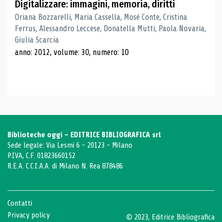
Digitalizzare: immagini, memoria, diritti
Oriana Bozzarelli, Maria Cassella, Mosé Conte, Cristina
Ferrus, Alessandro Leccese, Donatella Mutti, Paola Novaria,
Giulia Scarcia
anno: 2012, volume: 30, numero: 10
Biblioteche oggi - EDITRICE BIBLIOGRAFICA srl
Sede legale: Via Lesmi 6 - 20123 - Milano
P.IVA, C.F. 01823660152
R.E.A. C.C.I.A.A. di Milano N. Rea 878486
Contatti
Privacy policy
© 2023, Editrice Bibliografica