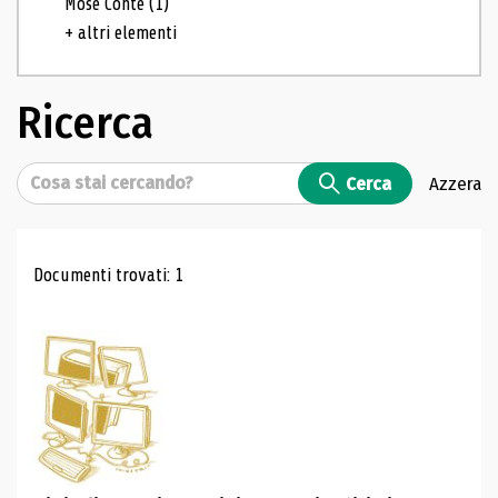
Mosé Conte
(1)
+ altri elementi
Ricerca
Cerca
Cerca
Azzera
Risultati di ricerca
Documenti trovati: 1