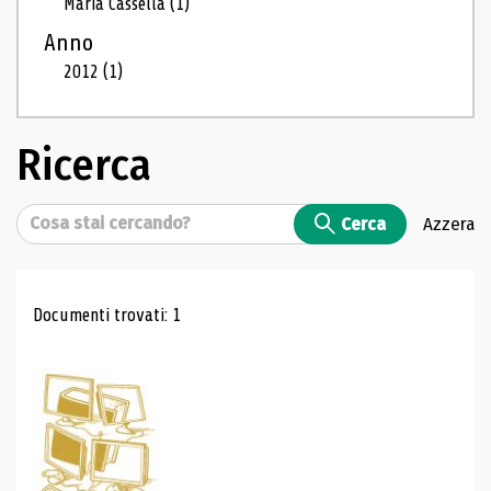
Maria Cassella
(1)
Anno
2012
(1)
Ricerca
Cerca
Cerca
Azzera
Risultati di ricerca
Documenti trovati: 1