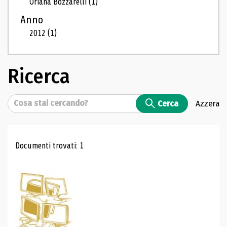
Oriana Bozzarelli
(1)
Anno
2012
(1)
Ricerca
Cerca
Cerca
Azzera
Risultati di ricerca
Documenti trovati: 1