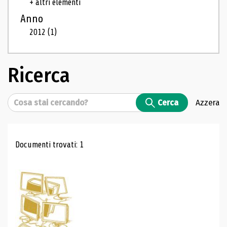
+ altri elementi
Anno
2012
(1)
Ricerca
Cerca
Cerca
Azzera
Risultati di ricerca
Documenti trovati: 1