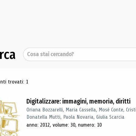
rca
Cerca
ultati di ricerca
ti trovati: 1
Digitalizzare: immagini, memoria, diritti
Oriana Bozzarelli, Maria Cassella, Mosé Conte, Cris
Donatella Mutti, Paola Novaria, Giulia Scarcia
anno: 2012, volume: 30, numero: 10