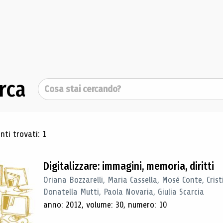
rca
Cerca
ultati di ricerca
ti trovati: 1
Digitalizzare: immagini, memoria, diritti
Oriana Bozzarelli, Maria Cassella, Mosé Conte, Cris
Donatella Mutti, Paola Novaria, Giulia Scarcia
anno: 2012, volume: 30, numero: 10