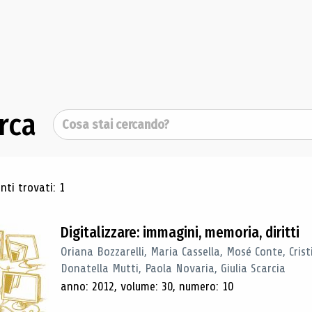
rca
Cerca
ultati di ricerca
ti trovati: 1
Digitalizzare: immagini, memoria, diritti
Oriana Bozzarelli, Maria Cassella, Mosé Conte, Cris
Donatella Mutti, Paola Novaria, Giulia Scarcia
anno: 2012, volume: 30, numero: 10