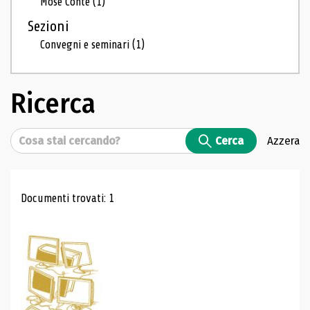
Mosé Conte
(1)
Sezioni
Convegni e seminari
(1)
Ricerca
Cerca
Cerca
Azzera
Risultati di ricerca
Documenti trovati: 1