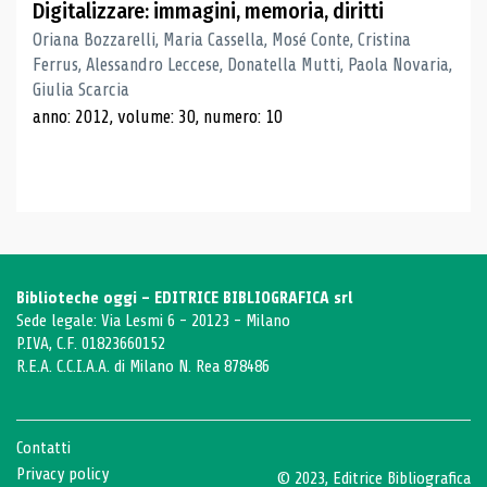
Digitalizzare: immagini, memoria, diritti
Oriana Bozzarelli, Maria Cassella, Mosé Conte, Cristina
Ferrus, Alessandro Leccese, Donatella Mutti, Paola Novaria,
Giulia Scarcia
anno: 2012, volume: 30, numero: 10
Biblioteche oggi - EDITRICE BIBLIOGRAFICA srl
Sede legale: Via Lesmi 6 - 20123 - Milano
P.IVA, C.F. 01823660152
R.E.A. C.C.I.A.A. di Milano N. Rea 878486
Contatti
Privacy policy
© 2023, Editrice Bibliografica