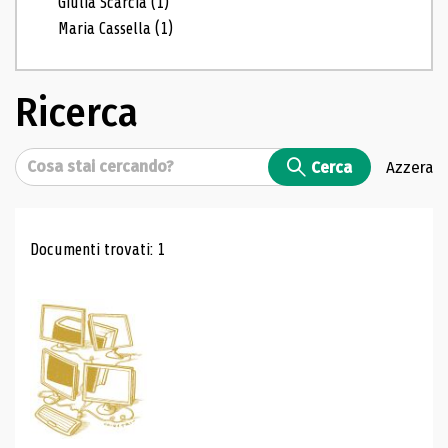
Giulia Scarcia
(1)
Maria Cassella
(1)
Ricerca
Cerca
Cerca
Azzera
Risultati di ricerca
Documenti trovati: 1