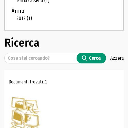
Maria Cassella
(1)
Anno
2012
(1)
Ricerca
Cerca
Cerca
Azzera
Risultati di ricerca
Documenti trovati: 1