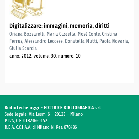
Digitalizzare: immagini, memoria, diritti
Oriana Bozzarelli, Maria Cassella, Mosé Conte, Cristina
Ferrus, Alessandro Leccese, Donatella Mutti, Paola Novaria,
Giulia Scarcia
anno: 2012, volume: 30, numero: 10
Biblioteche oggi - EDITRICE BIBLIOGRAFICA srl
Sede legale: Via Lesmi 6 - 20123 - Milano
P.IVA, C.F. 01823660152
R.E.A. C.C.I.A.A. di Milano N. Rea 878486