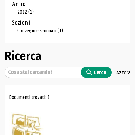
Anno
2012
(1)
Sezioni
Convegni e seminari
(1)
Ricerca
Cerca
Cerca
Azzera
Risultati di ricerca
Documenti trovati: 1