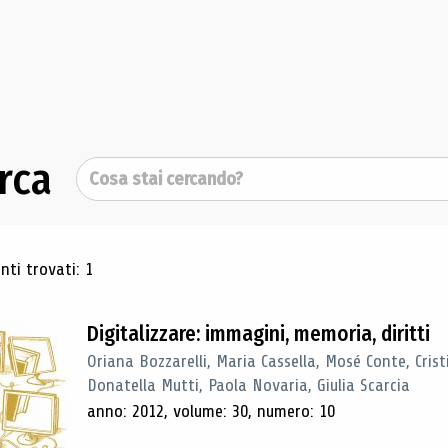
rca
Cerca
ultati di ricerca
ti trovati: 1
Digitalizzare: immagini, memoria, diritti
Oriana Bozzarelli, Maria Cassella, Mosé Conte, Cris
Donatella Mutti, Paola Novaria, Giulia Scarcia
anno: 2012, volume: 30, numero: 10