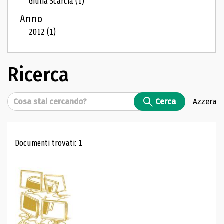
Giulia Scarcia
(1)
Anno
2012
(1)
Ricerca
Cerca
Cerca
Azzera
Risultati di ricerca
Documenti trovati: 1