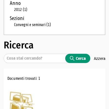
Anno
2012
(1)
Sezioni
Convegni e seminari
(1)
Ricerca
Cerca
Cerca
Azzera
Risultati di ricerca
Documenti trovati: 1