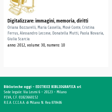
Digitalizzare: immagini, memoria, diritti
Oriana Bozzarelli, Maria Cassella, Mosé Conte, Cristina
Ferrus, Alessandro Leccese, Donatella Mutti, Paola Novaria,
Giulia Scarcia
anno: 2012, volume: 30, numero: 10
Biblioteche oggi - EDITRICE BIBLIOGRAFICA srl
Sede legale: Via Lesmi 6 - 20123 - Milano
P.IVA, C.F. 01823660152
R.E.A. C.C.I.A.A. di Milano N. Rea 878486