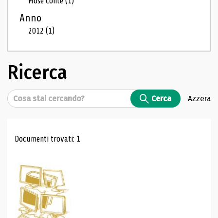
Mosé Conte
(1)
Anno
2012
(1)
Ricerca
Cerca
Cerca
Azzera
Risultati di ricerca
Documenti trovati: 1