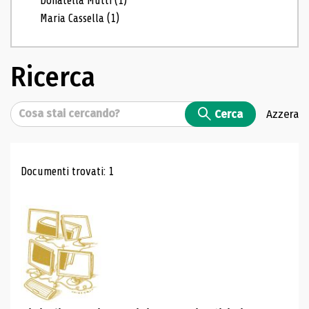
Donatella Mutti
(1)
Maria Cassella
(1)
Ricerca
Cerca
Cerca
Azzera
Risultati di ricerca
Documenti trovati: 1