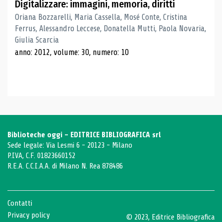
Digitalizzare: immagini, memoria, diritti
Oriana Bozzarelli, Maria Cassella, Mosé Conte, Cristina
Ferrus, Alessandro Leccese, Donatella Mutti, Paola Novaria,
Giulia Scarcia
anno: 2012, volume: 30, numero: 10
Biblioteche oggi - EDITRICE BIBLIOGRAFICA srl
Sede legale: Via Lesmi 6 - 20123 - Milano
P.IVA, C.F. 01823660152
R.E.A. C.C.I.A.A. di Milano N. Rea 878486
Contatti
Privacy policy
© 2023, Editrice Bibliografica