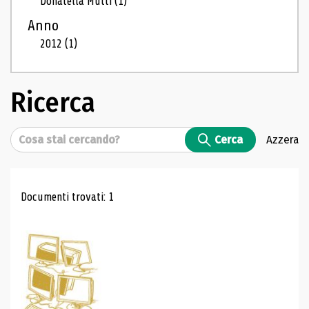
Donatella Mutti
(1)
Anno
2012
(1)
Ricerca
Cerca
Cerca
Azzera
Risultati di ricerca
Documenti trovati: 1