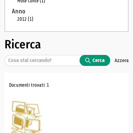
Mosé Conte
(1)
Anno
2012
(1)
Ricerca
Cerca
Cerca
Azzera
Risultati di ricerca
Documenti trovati: 1