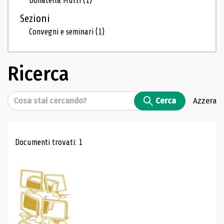
Donatella Mutti
(1)
Sezioni
Convegni e seminari
(1)
Ricerca
Cerca
Cerca
Azzera
Risultati di ricerca
Documenti trovati: 1