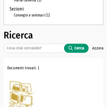
Maria Cassella
(1)
Sezioni
Convegni e seminari
(1)
Ricerca
Cerca
Cerca
Azzera
Risultati di ricerca
Documenti trovati: 1