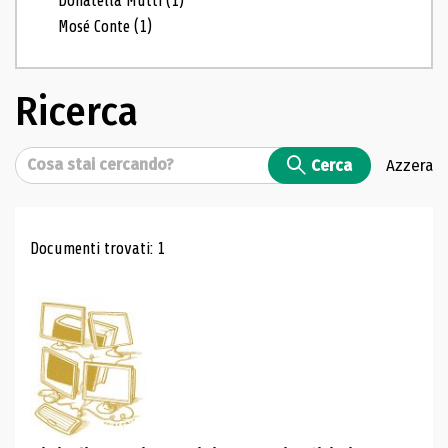
Donatella Mutti
(1)
Mosé Conte
(1)
Ricerca
Cerca
Cerca
Azzera
Risultati di ricerca
Documenti trovati: 1