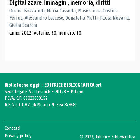
Digitalizzare: immagini, memoria, diritti
Oriana Bozzarelli, Maria Cassella, Mosé Conte, Cristina
Ferrus, Alessandro Leccese, Donatella Mutti, Paola Novaria,
Giulia Scarcia
anno: 2012, volume: 30, numero: 10
Biblioteche oggi - EDITRICE BIBLIOGRAFICA srl
Sede legale: Via Lesmi 6 - 20123 - Milano
P.IVA, C.F. 01823660152
R.E.A. C.C.I.A.A. di Milano N. Rea 878486
Contatti
Privacy policy
© 2023, Editrice Bibliografica