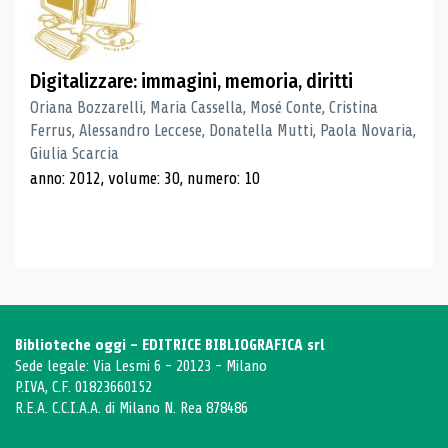
Digitalizzare: immagini, memoria, diritti
Oriana Bozzarelli, Maria Cassella, Mosé Conte, Cristina
Ferrus, Alessandro Leccese, Donatella Mutti, Paola Novaria,
Giulia Scarcia
anno: 2012, volume: 30, numero: 10
Biblioteche oggi - EDITRICE BIBLIOGRAFICA srl
Sede legale: Via Lesmi 6 - 20123 - Milano
P.IVA, C.F. 01823660152
R.E.A. C.C.I.A.A. di Milano N. Rea 878486