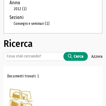
Anno
2012
(1)
Sezioni
Convegni e seminari
(1)
Ricerca
Cerca
Cerca
Azzera
Risultati di ricerca
Documenti trovati: 1