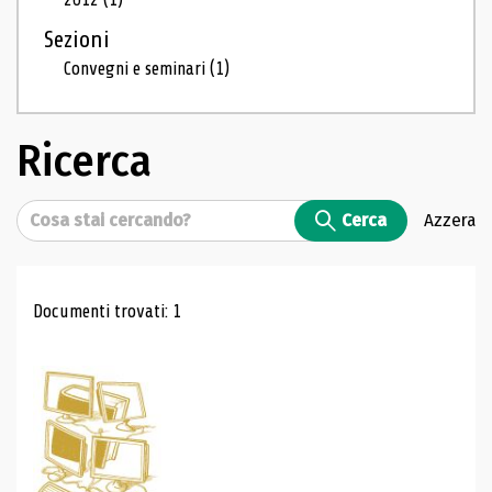
Sezioni
Convegni e seminari
(1)
Ricerca
Cerca
Cerca
Azzera
Risultati di ricerca
Documenti trovati: 1