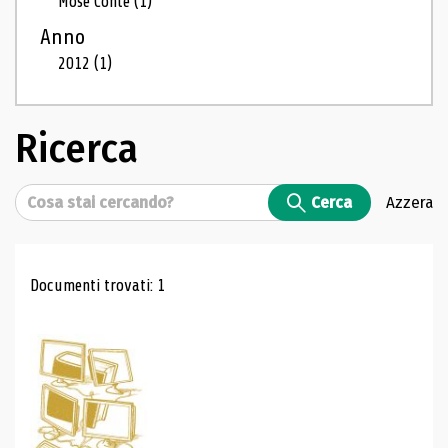
Mosé Conte
(1)
Anno
2012
(1)
Ricerca
Cerca
Cerca
Azzera
Risultati di ricerca
Documenti trovati: 1