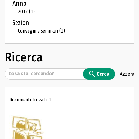
Anno
2012
(1)
Sezioni
Convegni e seminari
(1)
Ricerca
Cerca
Cerca
Azzera
Risultati di ricerca
Documenti trovati: 1