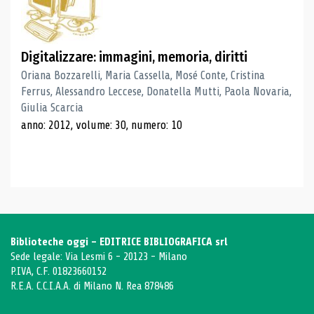
Digitalizzare: immagini, memoria, diritti
Oriana Bozzarelli, Maria Cassella, Mosé Conte, Cristina
Ferrus, Alessandro Leccese, Donatella Mutti, Paola Novaria,
Giulia Scarcia
anno: 2012, volume: 30, numero: 10
Biblioteche oggi - EDITRICE BIBLIOGRAFICA srl
Sede legale: Via Lesmi 6 - 20123 - Milano
P.IVA, C.F. 01823660152
R.E.A. C.C.I.A.A. di Milano N. Rea 878486