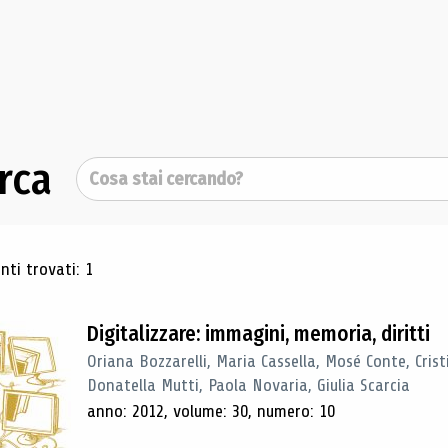
rca
Cerca
ultati di ricerca
ti trovati: 1
Digitalizzare: immagini, memoria, diritti
Oriana Bozzarelli, Maria Cassella, Mosé Conte, Cris
Donatella Mutti, Paola Novaria, Giulia Scarcia
anno: 2012, volume: 30, numero: 10