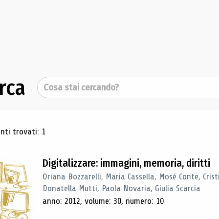
rca
Cerca
ultati di ricerca
ti trovati: 1
Digitalizzare: immagini, memoria, diritti
Oriana Bozzarelli, Maria Cassella, Mosé Conte, Cris
Donatella Mutti, Paola Novaria, Giulia Scarcia
anno: 2012, volume: 30, numero: 10