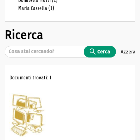
Donatella Mutti
(1)
Maria Cassella
(1)
Ricerca
Cerca
Cerca
Azzera
Risultati di ricerca
Documenti trovati: 1