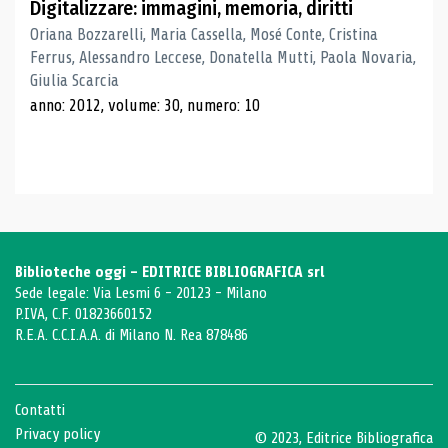
Digitalizzare: immagini, memoria, diritti
Oriana Bozzarelli, Maria Cassella, Mosé Conte, Cristina
Ferrus, Alessandro Leccese, Donatella Mutti, Paola Novaria,
Giulia Scarcia
anno: 2012, volume: 30, numero: 10
Biblioteche oggi - EDITRICE BIBLIOGRAFICA srl
Sede legale: Via Lesmi 6 - 20123 - Milano
P.IVA, C.F. 01823660152
R.E.A. C.C.I.A.A. di Milano N. Rea 878486
Contatti
Privacy policy
© 2023, Editrice Bibliografica