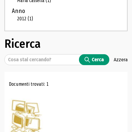
Maria Cassella
(1)
Anno
2012
(1)
Ricerca
Cerca
Cerca
Azzera
Risultati di ricerca
Documenti trovati: 1