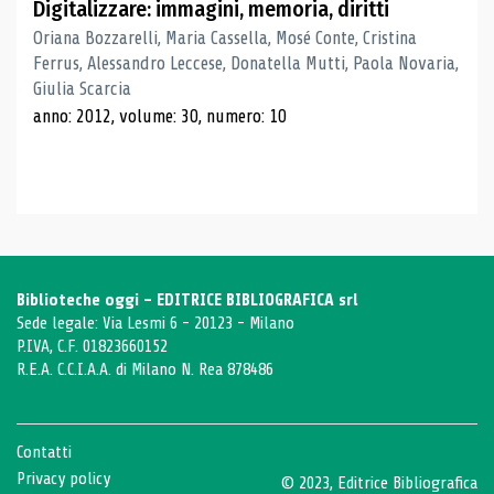
Digitalizzare: immagini, memoria, diritti
Oriana Bozzarelli, Maria Cassella, Mosé Conte, Cristina
Ferrus, Alessandro Leccese, Donatella Mutti, Paola Novaria,
Giulia Scarcia
anno: 2012, volume: 30, numero: 10
Biblioteche oggi - EDITRICE BIBLIOGRAFICA srl
Sede legale: Via Lesmi 6 - 20123 - Milano
P.IVA, C.F. 01823660152
R.E.A. C.C.I.A.A. di Milano N. Rea 878486
Contatti
Privacy policy
© 2023, Editrice Bibliografica