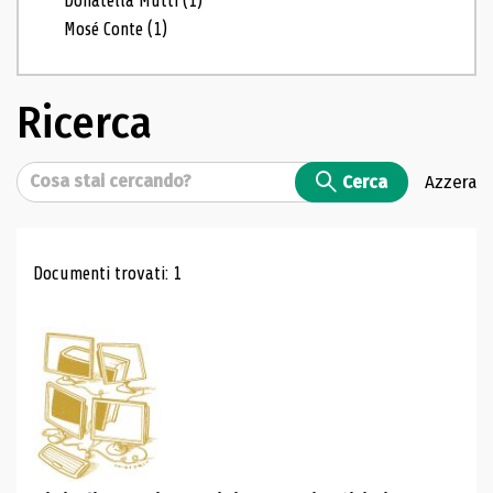
Donatella Mutti
(1)
Mosé Conte
(1)
Ricerca
Cerca
Cerca
Azzera
Risultati di ricerca
Documenti trovati: 1