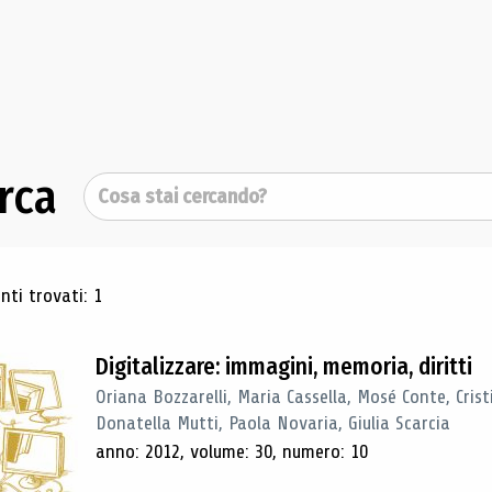
rca
Cerca
ultati di ricerca
ti trovati: 1
Digitalizzare: immagini, memoria, diritti
Oriana Bozzarelli, Maria Cassella, Mosé Conte, Cris
Donatella Mutti, Paola Novaria, Giulia Scarcia
anno: 2012, volume: 30, numero: 10