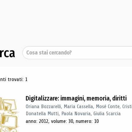
rca
Cerca
ultati di ricerca
ti trovati: 1
Digitalizzare: immagini, memoria, diritti
Oriana Bozzarelli, Maria Cassella, Mosé Conte, Cris
Donatella Mutti, Paola Novaria, Giulia Scarcia
anno: 2012, volume: 30, numero: 10