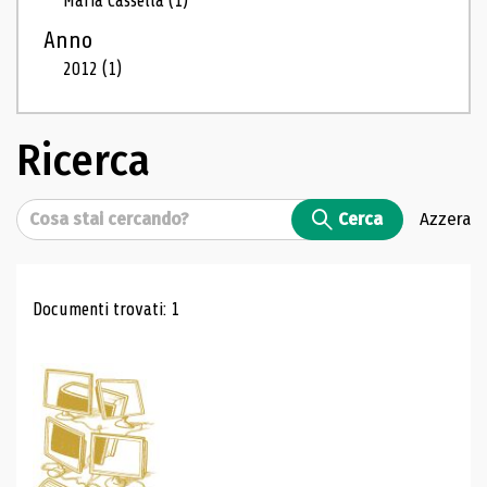
Maria Cassella
(1)
Anno
2012
(1)
Ricerca
Cerca
Cerca
Azzera
Risultati di ricerca
Documenti trovati: 1