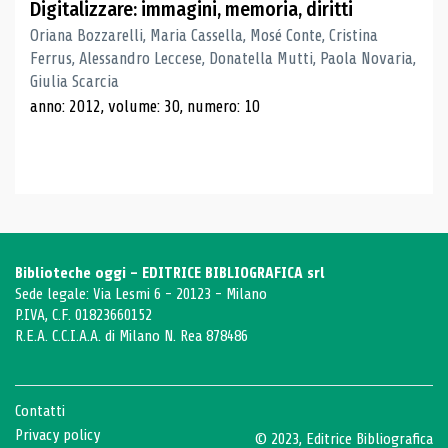
Digitalizzare: immagini, memoria, diritti
Oriana Bozzarelli, Maria Cassella, Mosé Conte, Cristina
Ferrus, Alessandro Leccese, Donatella Mutti, Paola Novaria,
Giulia Scarcia
anno: 2012, volume: 30, numero: 10
Biblioteche oggi - EDITRICE BIBLIOGRAFICA srl
Sede legale: Via Lesmi 6 - 20123 - Milano
P.IVA, C.F. 01823660152
R.E.A. C.C.I.A.A. di Milano N. Rea 878486
Contatti
Privacy policy
© 2023, Editrice Bibliografica