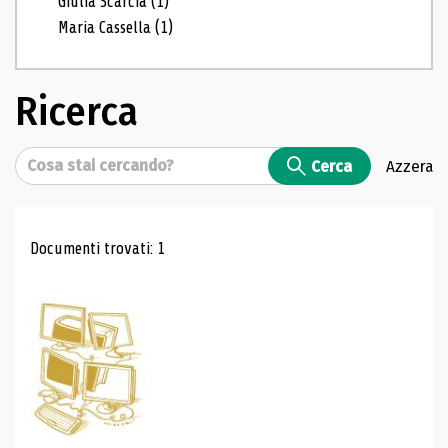
Giulia Scarcia
(1)
Maria Cassella
(1)
Ricerca
Cerca
Cerca
Azzera
Risultati di ricerca
Documenti trovati: 1