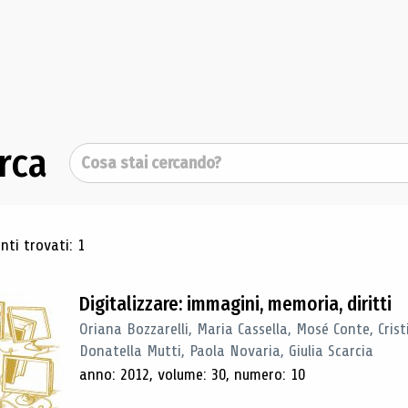
rca
Cerca
ultati di ricerca
ti trovati: 1
Digitalizzare: immagini, memoria, diritti
Oriana Bozzarelli, Maria Cassella, Mosé Conte, Cris
Donatella Mutti, Paola Novaria, Giulia Scarcia
anno: 2012, volume: 30, numero: 10