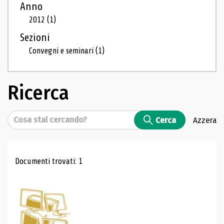
Anno
2012
(1)
Sezioni
Convegni e seminari
(1)
Ricerca
Cerca
Cerca
Azzera
Risultati di ricerca
Documenti trovati: 1