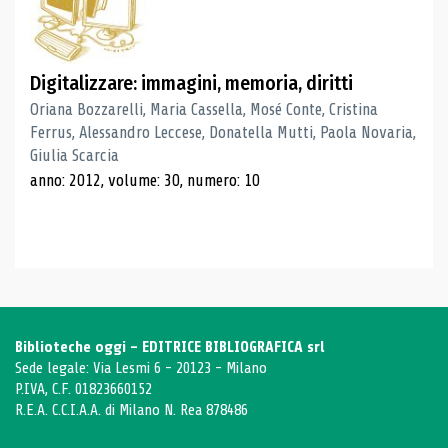
Digitalizzare: immagini, memoria, diritti
Oriana Bozzarelli, Maria Cassella, Mosé Conte, Cristina
Ferrus, Alessandro Leccese, Donatella Mutti, Paola Novaria,
Giulia Scarcia
anno: 2012, volume: 30, numero: 10
Biblioteche oggi - EDITRICE BIBLIOGRAFICA srl
Sede legale: Via Lesmi 6 - 20123 - Milano
P.IVA, C.F. 01823660152
R.E.A. C.C.I.A.A. di Milano N. Rea 878486