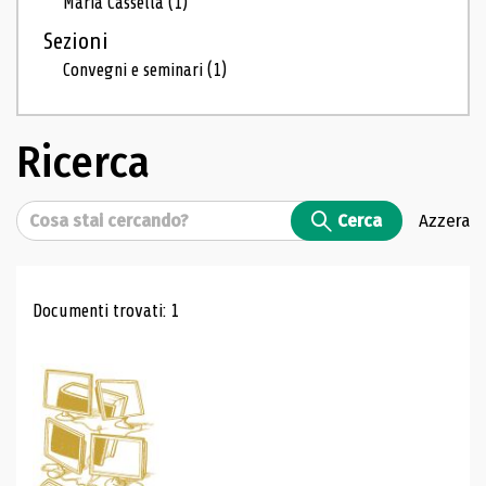
Maria Cassella
(1)
Sezioni
Convegni e seminari
(1)
Ricerca
Cerca
Cerca
Azzera
Risultati di ricerca
Documenti trovati: 1