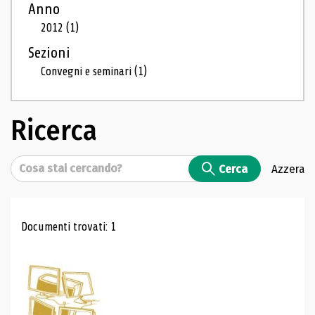
Anno
2012
(1)
Sezioni
Convegni e seminari
(1)
Ricerca
Cerca
Cerca
Azzera
Risultati di ricerca
Documenti trovati: 1