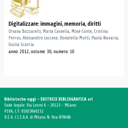
Digitalizzare: immagini, memoria, diritti
Oriana Bozzarelli, Maria Cassella, Mosé Conte, Cristina
Ferrus, Alessandro Leccese, Donatella Mutti, Paola Novaria,
Giulia Scarcia
anno: 2012, volume: 30, numero: 10
Biblioteche oggi - EDITRICE BIBLIOGRAFICA srl
Sede legale: Via Lesmi 6 - 20123 - Milano
P.IVA, C.F. 01823660152
R.E.A. C.C.I.A.A. di Milano N. Rea 878486